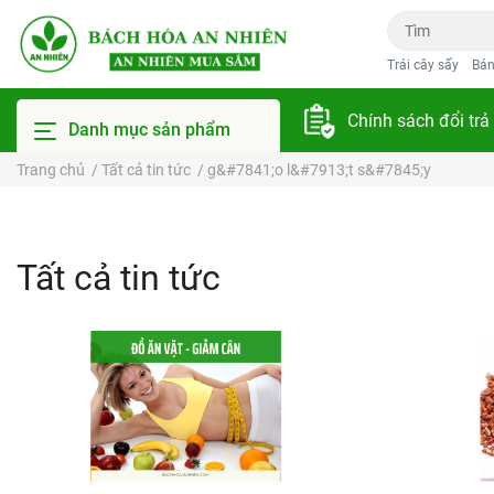
Trái cây sấy
Bán
Chính sách đổi trả
Danh mục sản phẩm
Trang chủ
/
Tất cả tin tức
/
g&#7841;o l&#7913;t s&#7845;y
Tất cả tin tức