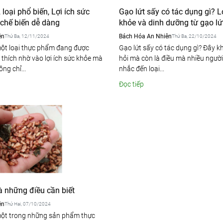
 loại phổ biến, Lợi ích sức
Gạo lứt sấy có tác dụng gì? L
 chế biến dễ dàng
khỏe và dinh dưỡng từ gạo lứ
ên
Bách Hóa An Nhiên
Thứ Ba, 12/11/2024
Thứ Ba, 22/10/2024
một loại thực phẩm đang được
Gạo lứt sấy có tác dụng gì? Đây k
 thích nhờ vào lợi ích sức khỏe mà
hỏi mà còn là điều mà nhiều ngườ
ng chỉ...
nhắc đến loại...
Đọc tiếp
à những điều cần biết
ên
Thứ Hai, 07/10/2024
 một trong những sản phẩm thực