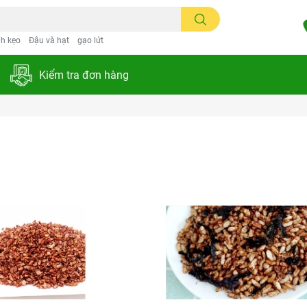
h kẹo
Đậu và hạt
gạo lứt
Kiểm tra đơn hàng