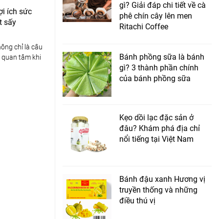
gì? Giải đáp chi tiết về cà
ợi ích sức
phê chín cây lên men
t sấy
Ritachi Coffee
hông chỉ là câu
Bánh phồng sữa là bánh
i quan tâm khi
gì? 3 thành phần chính
của bánh phồng sữa
Kẹo dồi lạc đặc sản ở
đâu? Khám phá địa chỉ
nổi tiếng tại Việt Nam
Bánh đậu xanh Hương vị
truyền thống và những
điều thú vị