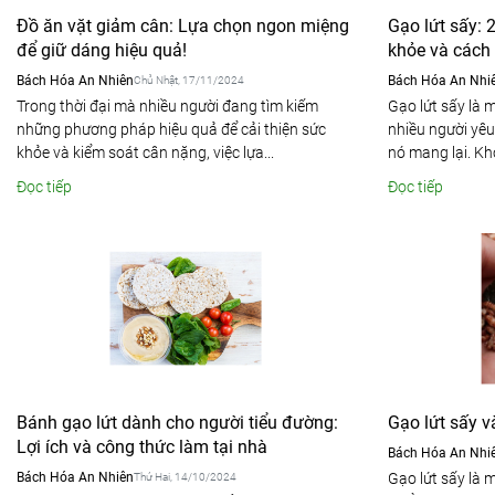
Đồ ăn vặt giảm cân: Lựa chọn ngon miệng
Gạo lứt sấy: 2
để giữ dáng hiệu quả!
khỏe và cách
Bách Hóa An Nhiên
Bách Hóa An Nhi
Chủ Nhật, 17/11/2024
Trong thời đại mà nhiều người đang tìm kiếm
Gạo lứt sấy là 
những phương pháp hiệu quả để cải thiện sức
nhiều người yêu
khỏe và kiểm soát cân nặng, việc lựa...
nó mang lại. Khô
Đọc tiếp
Đọc tiếp
Bánh gạo lứt dành cho người tiểu đường:
Gạo lứt sấy v
Lợi ích và công thức làm tại nhà
Bách Hóa An Nhi
Bách Hóa An Nhiên
Gạo lứt sấy là
Thứ Hai, 14/10/2024