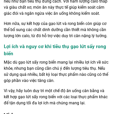
nếu như bạn tiêu thụ đúng cách. Với hàm lượng calo thấp
và giàu chất xơ, món ăn này thực tế giúp kiểm soát cảm
giác đói và ngăn ngừa việc ăn uống không kiểm soát.
Hơn nữa, sự kết hợp của gạo lứt và rong biển còn giúp cơ
thể bổ sung các chất dinh dưỡng cần thiết mà không cần
lượng lớn calo, từ đó hỗ trợ việc duy trì cân nặng lý tưởng.
Lợi ích và nguy cơ khi tiêu thụ gạo lứt sấy rong
biển
Mặc dù gạo lứt sấy rong biển mang lại nhiều lợi ích về sức
khỏe, nhưng bạn cũng cần chú ý đến lượng tiêu thụ. Nếu
sử dụng quá nhiều, bất kỳ loại thực phẩm nào cũng có thể
góp phần vào việc tăng cân.
Vì vậy, hãy luôn duy trì một chế độ ăn uống cân bằng và
kết hợp gạo lứt sấy rong biển với các loại thực phẩm khác
để tận dụng tối đa lợi ích mà chúng mang lại.