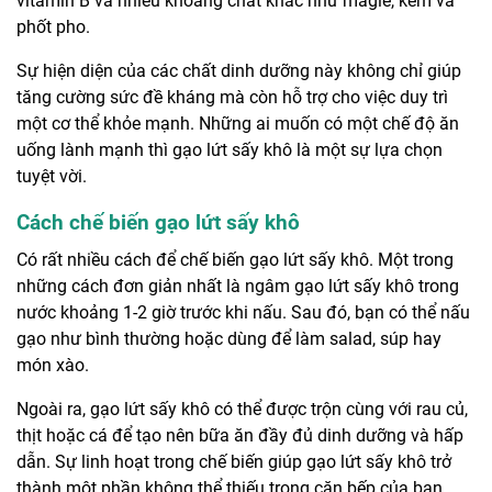
vitamin B và nhiều khoáng chất khác như magie, kẽm và
phốt pho.
Sự hiện diện của các chất dinh dưỡng này không chỉ giúp
tăng cường sức đề kháng mà còn hỗ trợ cho việc duy trì
một cơ thể khỏe mạnh. Những ai muốn có một chế độ ăn
uống lành mạnh thì gạo lứt sấy khô là một sự lựa chọn
tuyệt vời.
Cách chế biến gạo lứt sấy khô
Có rất nhiều cách để chế biến gạo lứt sấy khô. Một trong
những cách đơn giản nhất là ngâm gạo lứt sấy khô trong
nước khoảng 1-2 giờ trước khi nấu. Sau đó, bạn có thể nấu
gạo như bình thường hoặc dùng để làm salad, súp hay
món xào.
Ngoài ra, gạo lứt sấy khô có thể được trộn cùng với rau củ,
thịt hoặc cá để tạo nên bữa ăn đầy đủ dinh dưỡng và hấp
dẫn. Sự linh hoạt trong chế biến giúp gạo lứt sấy khô trở
thành một phần không thể thiếu trong căn bếp của bạn.