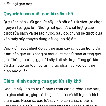
biến loại gạo này.
Quy trình sản xuất gạo lứt sấy khô
Quy trình sản xuất gạo lứt sấy khô bắt đầu từ việc lựa chọn
nguyên liệu gạo lứt. Những hạt gạo lứt chất lượng cao
được rửa sạch và để ráo nước. Sau đó, chúng sẽ được đưa
vào máy sấy chuyên dụng để loại bỏ độ ẩm.
Việc kiểm soát nhiệt độ và thời gian sấy rất quan trọng để
đảm bảo gạo lứt không bị mất đi các chất dinh dưỡng quý
giá. Thông thường, gạo lứt sấy khô sẽ được đóng gói kín
để đảm bảo an toàn vệ sinh thực phẩm và kéo dài thời
gian bảo quản.
Giá trị dinh dưỡng của gạo lứt sấy khô
Gạo lứt sấy khô chứa rất nhiều chất dinh dưỡng. Đặc biệt,
nó giàu chất xơ, giúp cải thiện tiêu hóa và hỗ trợ quá trình
giảm cân. Ngoài ra, gạo lứt sấy khô còn chứa protein,