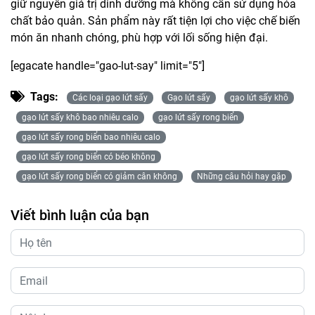
giữ nguyên giá trị dinh dưỡng mà không cần sử dụng hóa
chất bảo quản. Sản phẩm này rất tiện lợi cho việc chế biến
món ăn nhanh chóng, phù hợp với lối sống hiện đại.
[egacate handle="gao-lut-say" limit="5"]
Tags:
Các loại gạo lứt sấy
Gạo lứt sấy
gạo lứt sấy khô
gạo lứt sấy khô bao nhiêu calo
gạo lứt sấy rong biển
gạo lứt sấy rong biển bao nhiêu calo
gạo lứt sấy rong biển có béo không
gạo lứt sấy rong biển có giảm cân không
Những câu hỏi hay gặp
Viết bình luận của bạn