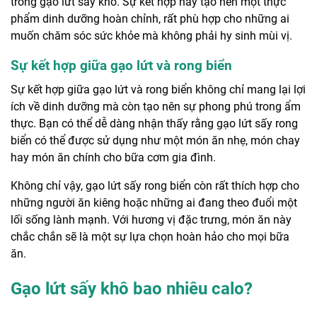
trong gạo lứt sấy khô. Sự kết hợp này tạo nên một thực
phẩm dinh dưỡng hoàn chỉnh, rất phù hợp cho những ai
muốn chăm sóc sức khỏe mà không phải hy sinh mùi vị.
Sự kết hợp giữa gạo lứt và rong biển
Sự kết hợp giữa gạo lứt và rong biển không chỉ mang lại lợi
ích về dinh dưỡng mà còn tạo nên sự phong phú trong ẩm
thực. Bạn có thể dễ dàng nhận thấy rằng gạo lứt sấy rong
biển có thể được sử dụng như một món ăn nhẹ, món chay
hay món ăn chính cho bữa cơm gia đình.
Không chỉ vậy, gạo lứt sấy rong biển còn rất thích hợp cho
những người ăn kiêng hoặc những ai đang theo đuổi một
lối sống lành mạnh. Với hương vị đặc trưng, món ăn này
chắc chắn sẽ là một sự lựa chọn hoàn hảo cho mọi bữa
ăn.
Gạo lứt sấy khô bao nhiêu calo?