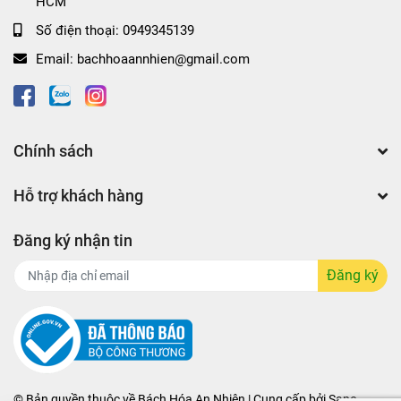
HCM
Số điện thoại:
0949345139
Email:
bachhoaannhien@gmail.com
Chính sách
Hỗ trợ khách hàng
Đăng ký nhận tin
Đăng ký
© Bản quyền thuộc về
Bách Hóa An Nhiên | Cung cấp bởi
Sapo