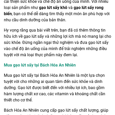
cải thiện sức khỏe và chế độ ăn uống của mình. Với nhiều
loại sản phẩm như
gạo lứt sấy khô
và
gạo lứt sấy rong
biển
, bạn có thể dễ dàng tìm thấy một món ăn phù hợp với
nhu cầu dinh dưỡng của bản thân.
Hy vọng rằng qua bài viết trên, bạn đã có thêm thông tin
hữu ích về gạo lứt sấy và những lợi ích mà nó mang lại cho
sức khỏe. Đừng ngần ngại thử nghiệm và đưa gạo lứt sấy
vào chế độ ăn uống của mình để trải nghiệm những điều
tuyệt vời mà loại thực phẩm này đem lại.
Mua gạo lứt sấy tại Bách Hóa An Nhiên
Mua gạo lứt sấy tại Bách Hóa An Nhiên là một lựa chọn
tuyệt vời cho những ai quan tâm đến sức khỏe và dinh
dưỡng. Gạo lứt được biết đến với nhiều lợi ích, bao gồm
hàm lượng chất xơ cao, các vitamin và khoáng chất cần
thiết cho cơ thể.
Bách Hóa An Nhiên cung cấp gạo lứt sấy chất lượng, giúp