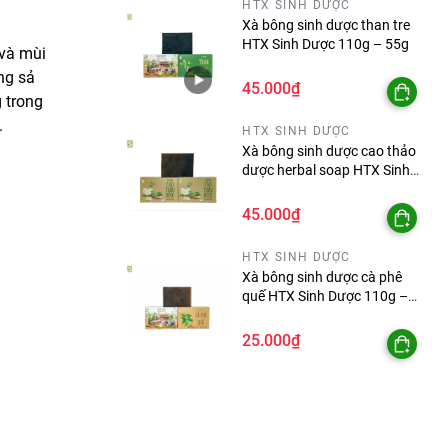
HTX SINH DƯỢC
Xà bông sinh dược than tre
HTX Sinh Dược 110g – 55g
 và mùi
ng sả
45.000₫
g trong
.
HTX SINH DƯỢC
Xà bông sinh dược cao thảo
dược herbal soap HTX Sinh
Dược 110g – 55g
45.000₫
HTX SINH DƯỢC
Xà bông sinh dược cà phê
quế HTX Sinh Dược 110g –
55g
25.000₫