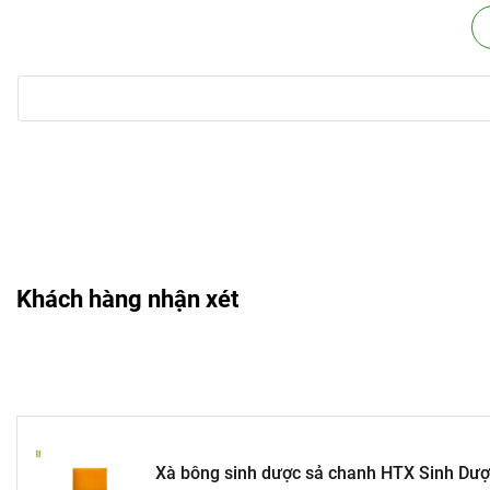
Khuyến cáo từ nhà sản xuất:
Trẻ em sử dụng cần có hướng dẫn của người lớn
Không để dây vào mắt, cẩn trọng khi có tiền sử dị ứng 
Hạn sử dụng: 18 tháng kể từ ngày sản xuất .
Khách hàng nhận xét
Xà bông sinh dược sả chanh HTX Sinh Dượ