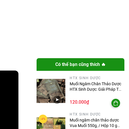
Có thể bạn cũng thích 🔥
HTX SINH DƯỢC
Muối Ngâm Chân Thảo Dược
HTX Sinh Dược: Giải Pháp Tự
Nhiên Cho Sức Khỏe Đôi
Chân
120.000₫
HTX SINH DƯỢC
Muối ngâm chân thảo dược
Vua Muối 550g, / Hộp 10 gói