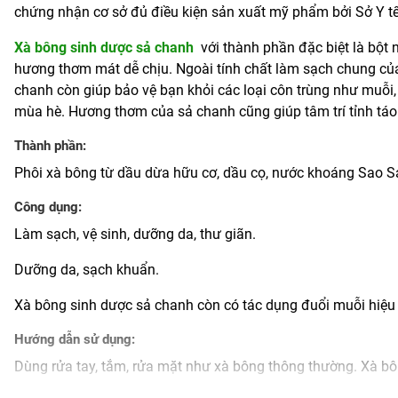
chứng nhận cơ sở đủ điều kiện sản xuất mỹ phẩm bởi Sở Y
Xà bông sinh dược sả chanh
với thành phần đặc biệt là bột
hương thơm mát dễ chịu. Ngoài tính chất làm sạch chung c
chanh còn giúp bảo vệ bạn khỏi các loại côn trùng như muỗi, 
mùa hè. Hương thơm của sả chanh cũng giúp tâm trí tỉnh táo 
Thành phần
:
Phôi xà bông từ dầu dừa hữu cơ, dầu cọ, nước khoáng Sao Sa
Công dụng:
Làm sạch, vệ sinh, dưỡng da, thư giãn.
Dưỡng da, sạch khuẩn.
Xà bông sinh dược sả chanh còn có tác dụng đuổi muỗi hiệu
Hướng dẫn sử dụng
:
Dùng rửa tay, tắm, rửa mặt như xà bông thông thường. Xà bô