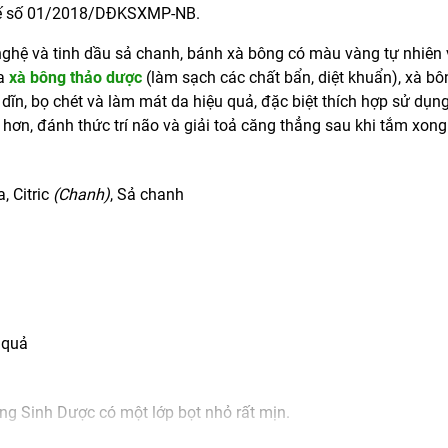
 tế số 01/2018/DĐKSXMP-NB.
 nghệ và tinh dầu sả chanh, bánh xà bông có màu vàng tự nhiên
ủa
xà bông thảo dược
(làm sạch các chất bẩn, diệt khuẩn), xà bô
dĩn, bọ chét và làm mát da hiệu quả, đặc biệt thích hợp sử dụn
hơn, đánh thức trí não và giải toả căng thẳng sau khi tắm xong
, Citric
(Chanh)
, Sả chanh
 quả
ng Sinh Dược có một lớp bọt nhỏ rất mịn.