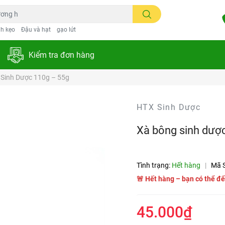
h kẹo
Đậu và hạt
gạo lứt
Kiểm tra đơn hàng
 Sinh Dược 110g – 55g
HTX Sinh Dược
Xà bông sinh dượ
Tình trạng:
Hết hàng
|
Mã 
🚨 Hết hàng – bạn có thể để
45.000₫