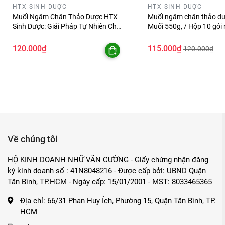
HTX SINH DƯỢC
HTX SINH DƯỢC
Muối Ngâm Chân Thảo Dược HTX
Muối ngâm chân thảo d
Sinh Dược: Giải Pháp Tự Nhiên Cho
Muối 550g, / Hộp 10 gói 
Sức Khỏe Đôi Chân
phẩm từ Hợp Tác Xã Sin
120.000₫
115.000₫
120.000₫
Về chúng tôi
HỘ KINH DOANH NHỮ VĂN CƯỜNG - Giấy chứng nhận đăng
ký kinh doanh số : 41N8048216 - Được cấp bởi: UBND Quận
Tân Bình, TP.HCM - Ngày cấp: 15/01/2001 - MST: 8033465365
Địa chỉ:
66/31 Phan Huy Ích, Phường 15, Quận Tân Bình, TP.
HCM