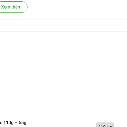
Xem thêm
với các thành phần thảo dược tự nhiên như phấn hoa, tinh dầu
c 110g – 55g