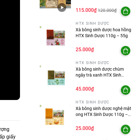
nhỏ, sản phẩm từ Hợp Tác
Xã Sinh Dược
115.000₫
120.000₫
HTX SINH DƯỢC
Xà bông sinh dược hoa hồng
HTX Sinh Dược 110g – 55g
25.000₫
HTX SINH DƯỢC
Xà bông sinh dược chùm
ngây trà xanh HTX Sinh
Dược 110g – 55g
45.000₫
HTX SINH DƯỢC
Xà bông sinh dược nghệ mật
ong HTX Sinh Dược 110g –
55g
25.000₫
ượng
ấp giấy