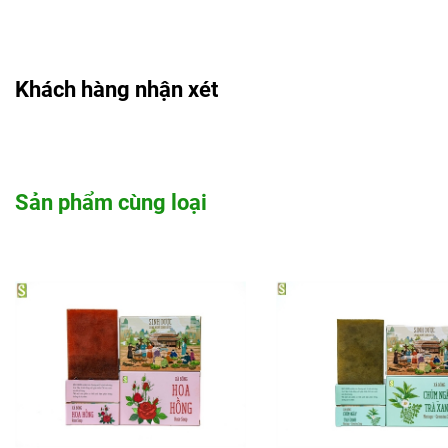
Bên cạnh đó, xà bông cũng là món quà ý nghĩa cho bạn
bè, người thân yêu, đặc biệt là những ai đam mê làm đẹp
từ các nguyên liệu tự nhiên. Kích thước nhỏ gọn cũng rất
thuận tiện khi mang theo trong các chuyến đi xa.
Khách hàng nhận xét
Sản phẩm liên quan
Xà bông cám gạo Cô Ba Cocosavon 100gr
Xà bông chùm ngây Cô Ba Cocosavon 100gr
Sản phẩm cùng loại
Xà bông dừa Cô Ba Cocosavon 100gr