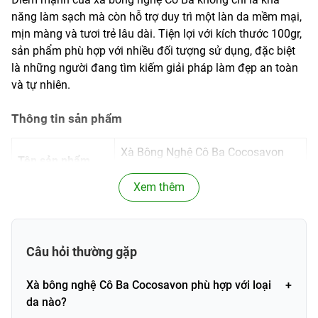
năng làm sạch mà còn hỗ trợ duy trì một làn da mềm mại,
mịn màng và tươi trẻ lâu dài. Tiện lợi với kích thước 100gr,
sản phẩm phù hợp với nhiều đối tượng sử dụng, đặc biệt
là những người đang tìm kiếm giải pháp làm đẹp an toàn
và tự nhiên.
Thông tin sản phẩm
Xà Bông Nghệ Cô Ba Cocosavon
Tên sản phẩm
100gr
Xem thêm
Thương hiệu
Cocosavon (Cô Ba)
Khối lượng / Dung
100gr
tích
Câu hỏi thường gặp
Loại sản phẩm
Sữa tắm xà phòng xà bông
Xà bông nghệ Cô Ba Cocosavon phù hợp với loại
da nào?
Tinh bột nghệ nguyên chất, dầu
Thành phần