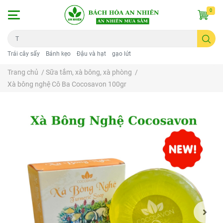
0
Trái cây sấy
Bánh kẹo
Đậu và hạt
gạo lứt
Trang chủ
/
Sữa tắm, xà bông, xà phòng
/
Xà bông nghệ Cô Ba Cocosavon 100gr