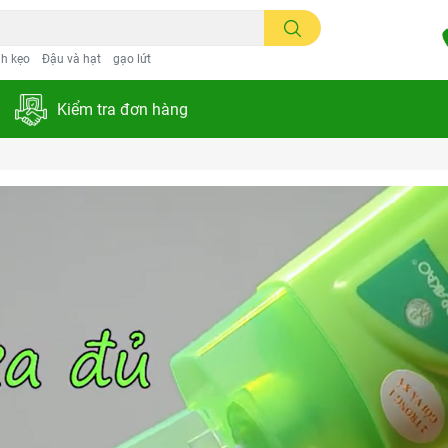
h kẹo
Đậu và hạt
gạo lứt
Kiểm tra đơn hàng