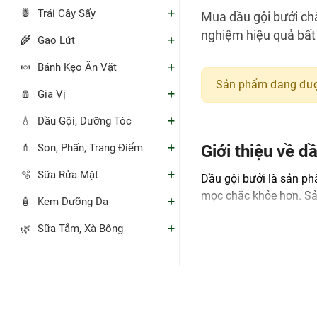
+
🍍
Trái Cây Sấy
Mua dầu gội bưởi chấ
nghiệm hiệu quả bất
+
🌾
Gạo Lứt
+
🍬
Bánh Kẹo Ăn Vặt
Sản phẩm đang đượ
+
🧂
Gia Vị
+
💧
Dầu Gội, Dưỡng Tóc
+
💄
Giới thiệu về d
Son, Phấn, Trang Điểm
+
🫧
Sữa Rửa Mặt
Dầu gội bưởi là sản phẩ
mọc chắc khỏe hơn. Sả
+
🧴
Kem Dưỡng Da
Lợi ích nổi bật của
+
🌿
Sữa Tắm, Xà Bông
Giúp tóc trở nên
Kích thích mọc tó
Thành phần thiên 
Hương thơm bưởi 