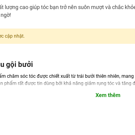
t lượng cao giúp tóc bạn trở nên suôn mượt và chắc khỏe 
 ngờ!
c cập nhật.
ầu gội bưởi
m chăm sóc tóc được chiết xuất từ trái bưởi thiên nhiên, mang l
n phẩm rất được tin dùng bởi khả năng giảm rụng tóc và tăng 
Xem thêm
 dầu gội bưởi
 suôn mượt và chắc khỏe từ gốc đến ngọn.
c mới và giảm tình trạng gãy rụng do tóc yếu.
nhiên dịu nhẹ, an toàn cho nhiều loại da đầu.
nhẹ nhàng, mang lại cảm giác thư giãn khi sử dụng.