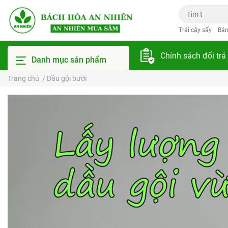
Trái cây sấy
Bán
Chính sách đổi trả
Danh mục sản phẩm
Trang chủ
/
Dầu gội bưởi