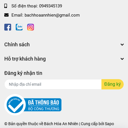
ngày.
Số điện thoại:
0949345139
Đa dạng sản phẩm: dưỡng trắng, chống nhăn, phục
Email:
bachhoaannhien@gmail.com
hồi và dưỡng thể.
💧 Những công dụng nổi bật của kem dưỡng
Thorakao
Chính sách
Cung cấp độ ẩm, duy trì làn da mịn màng, không bị
khô.
Hỗ trợ khách hàng
Hỗ trợ làm sáng da dần dần, đều màu qua thời gian
sử dụng.
Đăng ký nhận tin
Giảm thiểu tình trạng da thô ráp và nứt nẻ, đặc biệt
trong mùa hanh khô.
Đăng ký
Phục hồi tổn thương da do mụn, nắng, hoặc tác động
môi trường khác.
Phù hợp cho sử dụng hằng ngày theo nhu cầu từng
loại da và thời điểm.
📦 Các dòng kem dưỡng da Thorakao được yêu
© Bản quyền thuộc về
Bách Hóa An Nhiên | Cung cấp bởi
Sapo