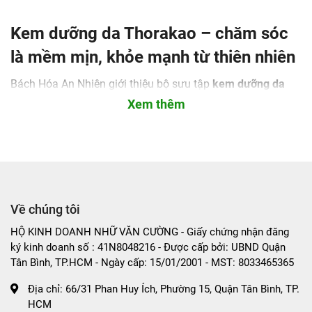
Kem dưỡng da Thorakao – chăm sóc
là mềm mịn, khỏe mạnh từ thiên nhiên
Bách Hóa An Nhiên giới thiệu bộ sưu tập
kem dưỡng da
Thorakao
đa dạng phù hợp với mọi loại da. Từ dưỡng ẩm
Xem thêm
sâu, làm trắng đều màu đến phục hồi và chống lão hóa,
các sản phẩm Thorakao được chiết xuất từ thiên nhiên,
nhẹ dịu, an toàn cho da Á Đông.
🌿 Vì sao nên chọn kem dưỡng da Thorakao?
Dưỡng ẩm lâu dài giúp da mềm mại, ngăn ngừa khô
Về chúng tôi
ráp.
HỘ KINH DOANH NHỮ VĂN CƯỜNG - Giấy chứng nhận đăng
Thành phần tự nhiên lành tính, thích hợp cho cả da
ký kinh doanh số : 41N8048216 - Được cấp bởi: UBND Quận
nhạy cảm.
Tân Bình, TP.HCM - Ngày cấp: 15/01/2001 - MST: 8033465365
Giúp sáng da, đều màu và làm mờ vết thâm, thâm
sau mụn.
Địa chỉ:
66/31 Phan Huy Ích, Phường 15, Quận Tân Bình, TP.
Tăng cường độ đàn hồi, làm da khỏe mạnh hơn mỗi
HCM