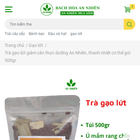
0
Trái cây sấy
Bánh kẹo
Đậu và hạt
gạo lứt
Trang chủ
/
Gạo lứt
/
Trà gạo lứt giảm cân thực dưỡng An Nhiên, thanh nhiệt cơ thể gói
500gr