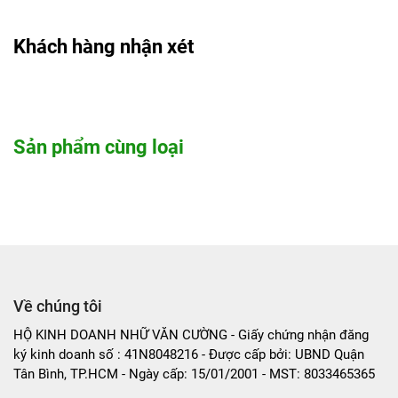
bao bì.
Khách hàng nhận xét
• xuất xứ: Việt Nam.
Bách Hóa An Nhiên Cam Kết
:
+ Hàng mới sản xuất, thơm ngon, vừa vị.
+ Hàng luôn có sẵn, sẽ đóng gói và gửi đơn sớm.
Sản phẩm cùng loại
+ 1 đổi 1 hoặc hoàn tiền khi sản phẩm bị lỗi.
Bên cạnh
các loại trà gạo lứt
, shop còn bán các loại thực
phẩm thực dưỡng khác như
gạo lứt sấy, gạo lứt sấy rong
biển, bột gạo lứt, bánh gạo lứt, bột rau củ, mật hoa dừa...
Review các loại trà gạo lứt giảm cân
Về chúng tôi
HỘ KINH DOANH NHỮ VĂN CƯỜNG - Giấy chứng nhận đăng
ký kinh doanh số : 41N8048216 - Được cấp bởi: UBND Quận
Tân Bình, TP.HCM - Ngày cấp: 15/01/2001 - MST: 8033465365