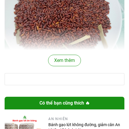
Xem thêm
Thành phần
:
100% gạo lứt đỏ rang.
Trọng Lượng: gói 500g
Có thể bạn cũng thích 🔥
Uống trà gạo lứt có tác dụng :
AN NHIÊN
Thanh lọc giải độc gan, làm sạch máu,
Bánh gạo lứt không đường, giảm cân An