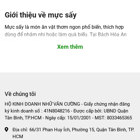
Giới thiệu về mực sấy
Mực sấy là món ăn vặt thơm ngon phổ biến, thích hợp
dùng để nhâm nhi hoặc làm quà biếu. Tại Bách Hóa An
Nhiên, chúng tôi cung cấp đa dạng các loại mực sấy được
Xem thêm
tuyển chọn kỹ lưỡng với hương vị hấp dẫn và giữ nguyên
độ ngọt từ mực tươi.
Lợi ích khi chọn mua mực sấy tại Bách
Hóa An Nhiên
Về chúng tôi
Chất lượng đảm bảo:
Mực được sấy khô kỹ lưỡng,
giữ vị ngon tự nhiên, không sử dụng phẩm màu hay
HỘ KINH DOANH NHỮ VĂN CƯỜNG - Giấy chứng nhận đăng
chất bảo quản độc hại.
ký kinh doanh số : 41N8048216 - Được cấp bởi: UBND Quận
Giá cả hợp lý:
Mực sấy ngon với mức giá cạnh tranh
Tân Bình, TP.HCM - Ngày cấp: 15/01/2001 - MST: 8033465365
phù hợp nhiều đối tượng khách hàng.
Địa chỉ:
66/31 Phan Huy Ích, Phường 15, Quận Tân Bình, TP.
Đa dạng sản phẩm:
Bạn có thể tham khảo các sản
HCM