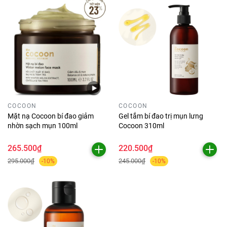
COCOON
COCOON
Mặt nạ Cocoon bí đao giảm
Gel tắm bí đao trị mụn lưng
nhờn sạch mụn 100ml
Cocoon 310ml
265.500₫
220.500₫
295.000₫
245.000₫
-10%
-10%