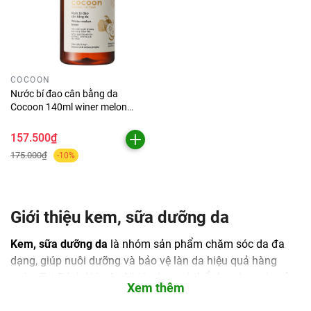
COCOON
Nước bí đao cân bằng da
Cocoon 140ml winer melon
toner
157.500₫
175.000₫
-10%
Giới thiệu kem, sữa dưỡng da
Kem, sữa dưỡng da
là nhóm sản phẩm chăm sóc da đa
dạng, giúp nuôi dưỡng và bảo vệ làn da hiệu quả hàng
ngày. Tại Bách Hóa An Nhiên, bạn có thể chọn lựa các sản
Xem thêm
phẩm như kem chống nắng, kem dưỡng trắng da, kem
ngừa mụn, kem tẩy tế bào chết, toner và sữa rửa mặt phù