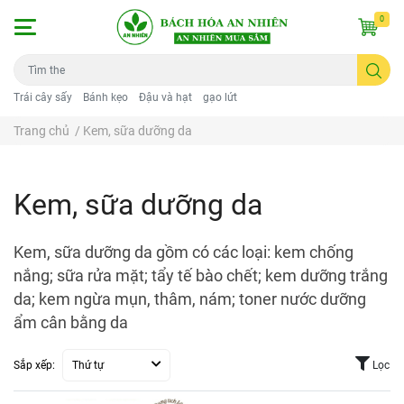
0
Trái cây sấy
Bánh kẹo
Đậu và hạt
gạo lứt
Trang chủ
/
Kem, sữa dưỡng da
Kem, sữa dưỡng da
Kem, sữa dưỡng da gồm có các loại: kem chống
nắng; sữa rửa mặt; tẩy tế bào chết; kem dưỡng trắng
da; kem ngừa mụn, thâm, nám; toner nước dưỡng
ẩm cân bằng da
Sắp xếp:
Thứ tự
Lọc