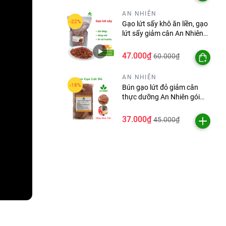
AN NHIÊN
Gạo lứt sấy khô ăn liền, gạo
lứt sấy giảm cân An Nhiên
gói 500g
47.000₫
60.000₫
AN NHIÊN
Bún gạo lứt đỏ giảm cân
thực dưỡng An Nhiên gói
500g
37.000₫
45.000₫