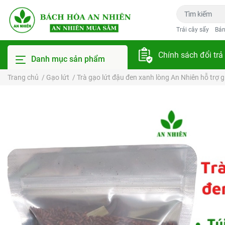
Trái cây sấy
Bán
Chính sách đổi trả
Danh mục sản phẩm
Trang chủ
/
Gạo lứt
/
Trà gạo lứt đậu đen xanh lòng An Nhiên hỗ trợ 