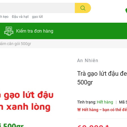
h kẹo
Đậu và hạt
gạo lứt
Kiểm tra đơn hàng
giảm cân gói 500gr
An Nhiên
Trà gạo lứt đậu đ
500gr
Tình trạng:
Hết hàng
|
Mã 
🚨 Hết hàng – bạn có thể để