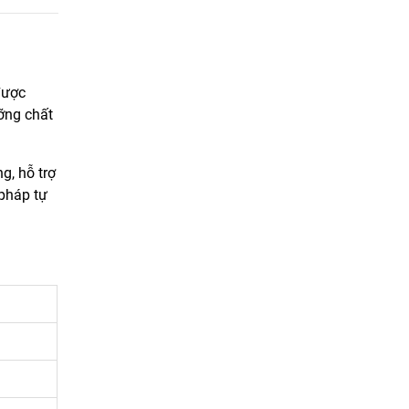
được
ỡng chất
g, hỗ trợ
 pháp tự