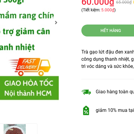
60.000₫
65.000₫
(Tiết kiệm:
5.000₫
)
HẾT HÀNG
Trà gạo lứt đậu đen xanh
công dụng thanh nhiệt, g
trì vóc dáng và sức khỏ
Giao hàng toàn q
giảm 10% mua tại