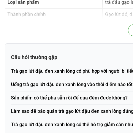
Loại sản phẩm
trà đậu gạo l
Thành phần chính
Gạo lứt đỏ, đ
Xuất xứ
Việt Nam
Mã vạch (Barcode)
TGLDDAN50
Thành phần và công dụng
Câu hỏi thường gặp
Thành phần
Trà gạo lứt đậu đen xanh lòng có phù hợp với người bị t
Trà gạo lứt đậu đen xanh lòng An Nhiên được tạo ra từ sự kết
đen xanh lòng hay còn gọi là xích tiểu đậu. Các nguyên liệu 
Uống trà gạo lứt đậu đen xanh lòng vào thời điểm nào tốt
giúp tạo nên hương thơm đặc trưng cho trà.
Sản phẩm có thể pha sẵn rồi để qua đêm được không?
Gạo lứt đỏ: chứa nhiều chất xơ, vitamin nhóm B, khoán
khỏe.
Làm sao để bảo quản trà gạo lứt đậu đen xanh lòng đún
Đậu đen xanh lòng: giàu protein, chất xơ và các hoạt ch
Trà gạo lứt đậu đen xanh lòng có thể hỗ trợ giảm cân nh
Công dụng nổi bật