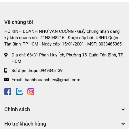
Lương khô mini vị óc chó SBT có thể thưởng thức một
cách độc lập hoặc kết hợp với các món khác như sữa
chua, trái cây để tạo ra những bữa ăn nhẹ thú vị. Đây cũng
Về chúng tôi
là lựa chọn hoàn hảo để mang đi cắm trại, du lịch hay làm
quà tặng bạn bè, người thân trong các dịp lễ.
HỘ KINH DOANH NHỮ VĂN CƯỜNG - Giấy chứng nhận đăng
ký kinh doanh số : 41N8048216 - Được cấp bởi: UBND Quận
Sản phẩm liên quan
Tân Bình, TP.HCM - Ngày cấp: 15/01/2001 - MST: 8033465365
Lương khô mini vị việt quất SBT gói 500gr
Địa chỉ:
66/31 Phan Huy Ích, Phường 15, Quận Tân Bình, TP.
Lương khô mini vị kiwi SBT gói 500gr
HCM
Lương khô mini vị yến mạch SBT gói 500gr
Số điện thoại:
0949345139
Email:
bachhoaannhien@gmail.com
Chính sách
Hỗ trợ khách hàng