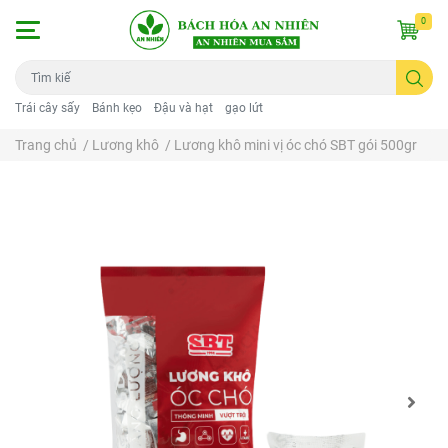
0
Trái cây sấy
Bánh kẹo
Đậu và hạt
gạo lứt
Trang chủ
/
Lương khô
/
Lương khô mini vị óc chó SBT gói 500gr