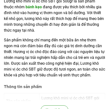
Lương khô mini vị óc chó SBT gói 500gr là sản phẩm
thuộc nhóm
bánh kẹo
đang được yêu thích bởi nhiều gia
đình nhờ vào hương vị thơm ngon và bổ dưỡng. Với thiết
kế nhỏ gọn, lương khô này rất thích hợp để mang theo bên
mình trong những chuyến đi hay đơn giản là để thưởng
thức ngay tại nhà.
Sản phẩm không chỉ mang đến một bữa ăn nhẹ thơm
ngon mà còn đảm bảo đầy đủ các giá trị dinh dưỡng cần
thiết. Hương vị óc chó độc đáo cùng với các nguyên liệu tự
nhiên mang lại trải nghiệm hấp dẫn cho cả trẻ em và người
lớn. Được sản xuất theo công nghệ hiện đại, Lương khô
mini vị óc chó SBT giữ được độ tươi ngon, an toàn cho sức
khỏe và phù hợp với tiêu chuẩn vệ sinh thực phẩm.
Thông tin sản phẩm
Lương khô mini vị óc chó SBT gói
Tên sản phẩm
500gr