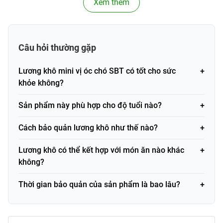
Xem thêm
Thương hiệu
SBT
Khối lượng / Dung
500gr
tích
Câu hỏi thường gặp
Loại sản phẩm
Bánh kẹo
Lương khô mini vị óc chó SBT có tốt cho sức
khỏe không?
Thành phần
Hạt óc chó, đường, bột mì, dầu thực
chính
vật, phụ gia thực phẩm
Sản phẩm này phù hợp cho độ tuổi nào?
Xuất xứ
Việt Nam
Cách bảo quản lương khô như thế nào?
Mã vạch
PVN1567
(Barcode)
Lương khô có thể kết hợp với món ăn nào khác
không?
Thành phần và công dụng
Thời gian bảo quản của sản phẩm là bao lâu?
Thành phần
Lương khô mini vị óc chó SBT sử dụng các nguyên liệu
tương đối đơn giản nhưng lại vô cùng dinh dưỡng. Đây là