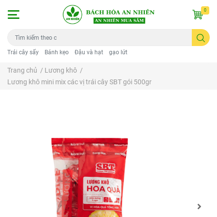
0
Trái cây sấy
Bánh kẹo
Đậu và hạt
gạo lứt
Trang chủ
/
Lương khô
/
Lương khô mini mix các vị trái cây SBT gói 500gr