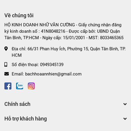
Lương khô mini SBT Mix 13 vị gói 500gr
Về chúng tôi
Lương khô mini vị việt quất SBT gói 500gr
Lương khô mini vị kiwi SBT gói 500gr
HỘ KINH DOANH NHỮ VĂN CƯỜNG - Giấy chứng nhận đăng
ký kinh doanh số : 41N8048216 - Được cấp bởi: UBND Quận
Tân Bình, TP.HCM - Ngày cấp: 15/01/2001 - MST: 8033465365
Địa chỉ:
66/31 Phan Huy Ích, Phường 15, Quận Tân Bình, TP.
HCM
Số điện thoại:
0949345139
Email:
bachhoaannhien@gmail.com
Chính sách
Hỗ trợ khách hàng