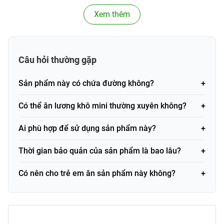
Loại sản phẩm
Bánh kẹo
Xem thêm
Thành phần
Trái cây tươi, đường thực phẩm,
chính
chất bảo quản thực phẩm
Câu hỏi thường gặp
Xuất xứ
Việt Nam
Mã vạch
Sản phẩm này có chứa đường không?
PVN1563
(Barcode)
Có thể ăn lương khô mini thường xuyên không?
Thành phần và công dụng
Ai phù hợp để sử dụng sản phẩm này?
Thành phần
Thời gian bảo quản của sản phẩm là bao lâu?
Lương khô mini mix trái cây SBT được chế biến từ các loại
trái cây tươi ngon và được lựa chọn cẩn thận, giúp đảm
Có nên cho trẻ em ăn sản phẩm này không?
bảo giữ nguyên hàm lượng dinh dưỡng. Mỗi gói sản phẩm
mang đến sự kết hợp hoàn hảo giữa các loại trái cây khô
và năng lượng dồi dào.
Trái cây sấy khô: Duy trì hương vị và chất dinh