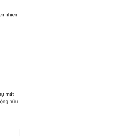
ên nhiên
 sự mát
 động hữu