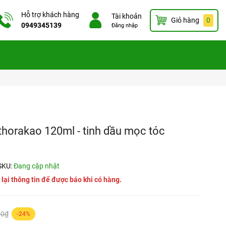
Hỗ trợ khách hàng
Tài khoản
Giỏ hàng
0
0949345139
Đăng nhập
thorakao 120ml - tinh dầu mọc tóc
SKU:
Đang cập nhật
 lại thông tin để được báo khi có hàng.
00₫
-24%