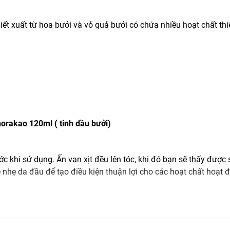
ết xuất từ hoa bưởi và vỏ quả bưởi có chứa nhiều hoạt chất thi
horakao 120ml ( tinh dầu bưởi)
c khi sử dụng. Ấn van xịt đều lên tóc, khi đó bạn sẽ thấy được
e nhẹ da đầu để tạo điều kiện thuận lợi cho các hoạt chất hoạt