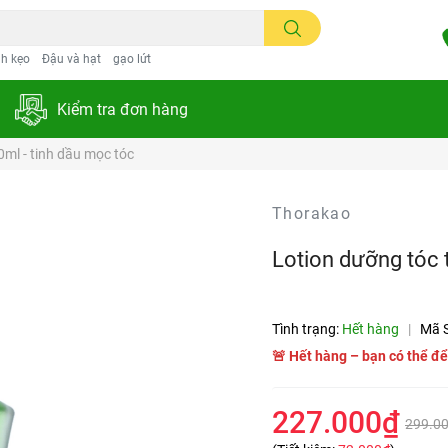
h kẹo
Đậu và hạt
gạo lứt
Kiểm tra đơn hàng
ml - tinh dầu mọc tóc
Thorakao
Lotion dưỡng tóc 
Tình trạng:
Hết hàng
|
Mã 
🚨 Hết hàng – bạn có thể để
227.000₫
299.0