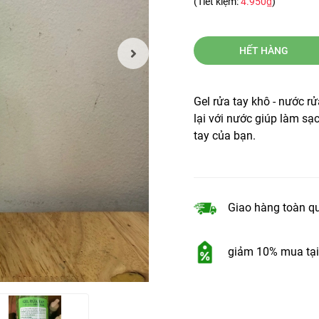
(Tiết kiệm:
4.950₫
)
HẾT HÀNG
Gel rửa tay khô - nước 
lại với nước giúp làm sạ
tay của bạn.
Giao hàng toàn q
giảm 10% mua tại