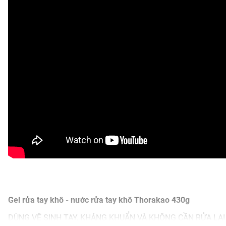
Gel rửa tay khô - nước rửa tay khô Thorakao 430g
DÙNG VỆ SINH TAY, KHÁNG KHUẨN VÀ KHÔNG CẦN RỬA LẠI