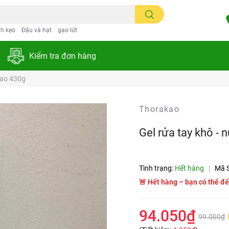
h kẹo
Đậu và hạt
gạo lứt
Kiểm tra đơn hàng
kao 430g
Thorakao
Gel rửa tay khô -
Tình trạng:
Hết hàng
|
Mã 
🚨 Hết hàng – bạn có thể để
94.050₫
99.000₫