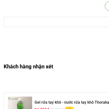
Với môi trường ô nhiễm xung quanh chúng ta, giữa vệ sinh c
sạch da và kháng khuẩn, tiện lợi và hiệu quả cho đôi bàn tay
Hướng dẫn sử dụng
:
Lấy một lượng gel, xoa đều lên bàng tay. Không cần rửa lại v
Lưu ý: Tránh tiếp xúc với mắt. Nếu dính vào mắt, hãy rửa sạc
Khách hàng nhận xét
Gel rửa tay khô - nước rửa tay khô Thorak