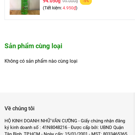
94.050₫
99.000₫
-5%
(Tiết kiệm:
4.950₫
)
Sản phẩm cùng loại
Không có sản phẩm nào cùng loại
Về chúng tôi
HỘ KINH DOANH NHỮ VĂN CƯỜNG - Giấy chứng nhận đăng
ký kinh doanh số : 41N8048216 - Được cấp bởi: UBND Quận
Tân Bình, TP.HCM - Ngày cấp: 15/01/2001 - MST: 8033465365