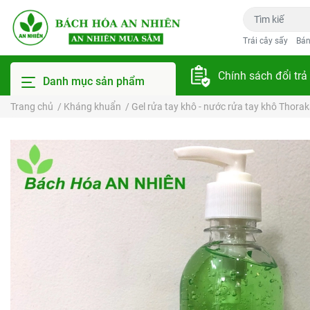
Trái cây sấy
Bán
Chính sách đổi trả
Danh mục sản phẩm
Trang chủ
/
Kháng khuẩn
/
Gel rửa tay khô - nước rửa tay khô Thora