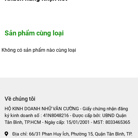
lại với nước.
Lưu ý: Tránh tiếp xúc với mắt. Nếu dính vào mắt, hãy rửa
sạch bằng nước. Để xa tầm tay trẻ em.
Sản phẩm cùng loại
Không có sản phẩm nào cùng loại
Về chúng tôi
HỘ KINH DOANH NHỮ VĂN CƯỜNG - Giấy chứng nhận đăng
ký kinh doanh số : 41N8048216 - Được cấp bởi: UBND Quận
Tân Bình, TP.HCM - Ngày cấp: 15/01/2001 - MST: 8033465365
Địa chỉ:
66/31 Phan Huy Ích, Phường 15, Quận Tân Bình, TP.