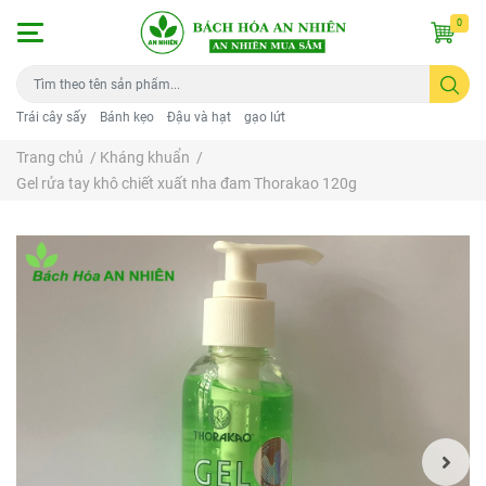
0
Trái cây sấy
Bánh kẹo
Đậu và hạt
gạo lứt
Trang chủ
/
Kháng khuẩn
/
Gel rửa tay khô chiết xuất nha đam Thorakao 120g