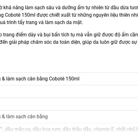
ờ khả năng làm sạch sâu và dưỡng ẩm tự nhiên từ dầu dừa tươ
ng Coboté 150ml được chiết xuất từ những nguyên liệu thiên nh
á trình tẩy trang và làm sạch da mặt.
 trang điểm dày và bụi bẩn tích tụ mà vẫn giữ được độ ẩm cần 
 đến giải pháp chăm sóc da toàn diện, giúp da luôn giữ được sự
g & làm sạch cân bằng Coboté 150ml
g & làm sạch cân bằng
™, dầu mắc-ca, dầu hoa rum, dầu thầu dầu, vitamin E, chất nhũ 
-10 Tetraoleate và Sorbitan Sesquioleate