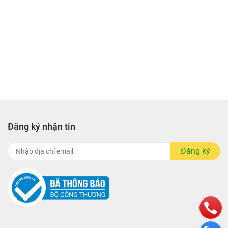
 có thể
e &
o hóa
hiện,
Đăng ký nhận tin
Đăng ký