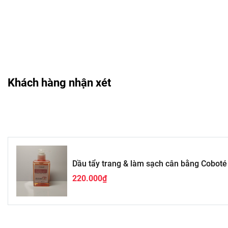
Công dụng nổi bật
Dầu tẩy trang và làm sạch cân bằng Coboté không chỉ làm s
làn da. Các công dụng chính gồm:
Loại bỏ lớp trang điểm dày, lớp kem chống trôi và bụi b
Khóa ẩm cho da, ngăn không cho da bị khô hay mất nướ
Ổn định trạng thái cân bằng tự nhiên của da, tránh kích
Khách hàng nhận xét
Phù hợp cho mọi loại da, đặc biệt là da nhạy cảm hoặ
Cách dùng & bảo quản
Để sử dụng tối ưu Dầu tẩy trang Coboté, bạn cần thực hiện th
lượng dầu vừa đủ ra lòng bàn tay, xoa đều để làm ấm dầu. T
chuyển động tròn để dầu có thể hòa tan lớp trang điểm và bụ
Dầu tẩy trang & làm sạch cân bằng Cobot
Sau đó, làm ướt nhẹ tay rồi tiếp tục massage cho đến khi dầ
220.000₫
chất trên da. Rửa mặt lại với nước sạch và sử dụng đều đặ
Về bảo quản, nên để sản phẩm ở nơi khô ráo, thoáng mát, trá
đảm bảo chất lượng dầu không bị ảnh hưởng. Hạn sử dụng củ