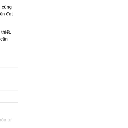
i cùng
iên đạt
thiết,
 cân
hóa tự