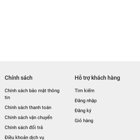
bạn có một làn da sạch sẽ trước bước dưỡng da hàng ngày. Bạn
chăm sóc da khác từ cùng thương hiệu
Coboté
như dầu massag
oboté để tối ưu hiệu quả dưỡng da toàn diện.
 giúp da mềm mại hơn và ngăn ngừa các dấu hiệu oxy hóa và lã
 là lựa chọn an toàn nếu bạn quan tâm đến các sản phẩm thân t
Chính sách
Hỗ trợ khách hàng
Chính sách bảo mật thông
Tìm kiếm
tin
Đăng nhập
Chính sách thanh toán
Đăng ký
Chính sách vận chuyển
Giỏ hàng
Chính sách đổi trả
Điều khoản dịch vụ