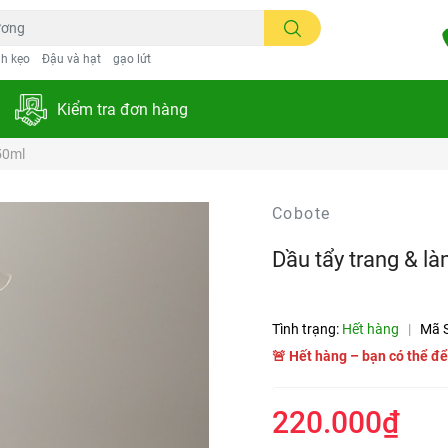
h kẹo
Đậu và hạt
gạo lứt
Kiểm tra đơn hàng
50ml
Cobote
Dầu tẩy trang & l
Tình trạng:
Hết hàng
|
Mã 
🚨 Hết hàng – bạn có thể để
220.000₫