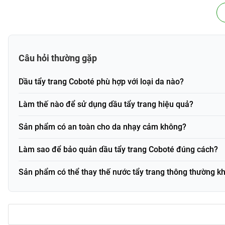
Xuất xứ
Việt Nam
Mã vạch (Barcode)
TTCBT
Câu hỏi thường gặp
Thành phần và công dụng
Dầu tẩy trang Coboté phù hợp với loại da nào?
Thành phần
Dầu tẩy trang Coboté được cấu thành từ các nguyên liệu thiê
Làm thế nào để sử dụng dầu tẩy trang hiệu quả?
trường. Thành phần chính bao gồm:
Sản phẩm có an toàn cho da nhạy cảm không?
Dầu dừa tươi™
chiết xuất từ 100% cơm dừa tươi, giàu L
da.
Làm sao để bảo quản dầu tẩy trang Coboté đúng cách?
Dầu mắc-ca, dầu hoa rum và dầu thầu dầu
có cấu trúc
không gây bít tắc lỗ chân lông.
Sản phẩm có thể thay thế nước tẩy trang thông thường k
Chất nhũ hóa tự nhiên
(Sorbeth-10 Tetraoleate và Sorbi
sạch da hiệu quả.
Vitamin E
hỗ trợ chống oxy hóa, bảo vệ da khỏi tác độn