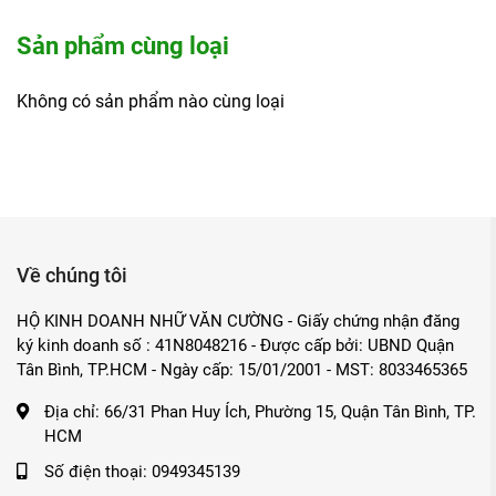
Gợi ý dùng sản phẩm
Sản phẩm cùng loại
Dầu tẩy trang & làm sạch cân bằng Coboté rất phù hợp giúp 
kết hợp dùng sản phẩm với các loại mỹ phẩm dưỡng thể và 
Không có sản phẩm nào cùng loại
chăm sóc bé Coboté 100ml hoặc serum dưỡng dài mi & mày C
Sử dụng thường xuyên giúp cải thiện tình trạng da xỉn màu,
sớm do khói bụi và ô nhiễm môi trường hàng ngày. Đây cũng
không chứa dầu khoáng, silicone hay chất bảo quản độc hại.
Sản phẩm liên quan
Về chúng tôi
Dầu massage & chăm sóc bé Coboté 100ml
HỘ KINH DOANH NHỮ VĂN CƯỜNG - Giấy chứng nhận đăng
Serum dưỡng dài mi & mày Coboté
ký kinh doanh số : 41N8048216 - Được cấp bởi: UBND Quận
Son tẩy tế bào chết chuẩn thực phẩm Coboté 3.5g
Tân Bình, TP.HCM - Ngày cấp: 15/01/2001 - MST: 8033465365
Dầu súc miệng Coboté 200ml
Địa chỉ:
66/31 Phan Huy Ích, Phường 15, Quận Tân Bình, TP.
Dầu dưỡng thể thư giãn Coboté 110ml
HCM
Số điện thoại:
0949345139