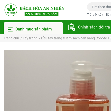
Trái cây sấy
Bán
Chính sách đổi trả
Danh mục sản phẩm
Trang chủ
/
Tẩy trang
/
Dầu tẩy trang & làm sạch cân bằng Coboté 1