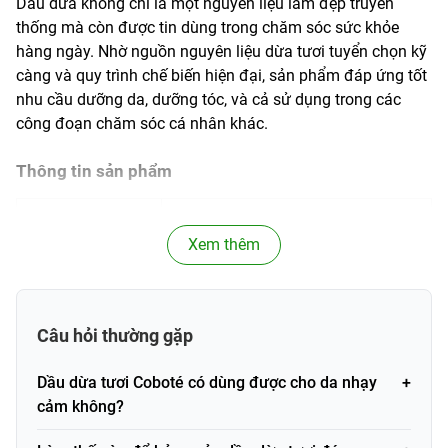
Dầu dừa không chỉ là một nguyên liệu làm đẹp truyền
thống mà còn được tin dùng trong chăm sóc sức khỏe
hàng ngày. Nhờ nguồn nguyên liệu dừa tươi tuyển chọn kỹ
càng và quy trình chế biến hiện đại, sản phẩm đáp ứng tốt
nhu cầu dưỡng da, dưỡng tóc, và cả sử dụng trong các
công đoạn chăm sóc cá nhân khác.
Thông tin sản phẩm
Dầu dừa tươi đa năng Coboté
Tên sản phẩm
100ml - Chiết xuất 100% cơm dừa
Xem thêm
tươi
Thương hiệu
Coboté
Câu hỏi thường gặp
Khối lượng / Dung
100ml
tích
Dầu dừa tươi Coboté có dùng được cho da nhạy
cảm không?
Loại sản phẩm
Dầu dừa