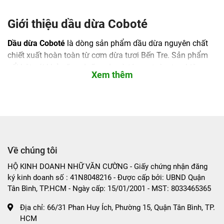
Giới thiệu dầu dừa Coboté
Dầu dừa Coboté
là dòng sản phẩm dầu dừa nguyên chất
chiết xuất hoàn toàn từ cơm dừa tươi Bến Tre. Sản phẩm
nổi bật với khả năng dưỡng da và tóc an toàn, tự nhiên,
Xem thêm
được nhiều người tin dùng trong việc chăm sóc sắc đẹp
nhờ thành phần sạch và lành tính.
Lợi ích khi sử dụng dầu dừa Coboté
Nuôi dưỡng giúp da mịn màng, mềm mại và khỏe
mạnh.
Về chúng tôi
Cung cấp độ ẩm tự nhiên, chống khô ráp cho da và
tóc.
HỘ KINH DOANH NHỮ VĂN CƯỜNG - Giấy chứng nhận đăng
Bảo vệ tóc khỏi tác động bên ngoài, giảm gãy rụng
ký kinh doanh số : 41N8048216 - Được cấp bởi: UBND Quận
Tân Bình, TP.HCM - Ngày cấp: 15/01/2001 - MST: 8033465365
và chẻ ngọn.
Dễ dàng thẩm thấu, không gây cảm giác nhờn rít khó
Địa chỉ:
66/31 Phan Huy Ích, Phường 15, Quận Tân Bình, TP.
chịu.
HCM