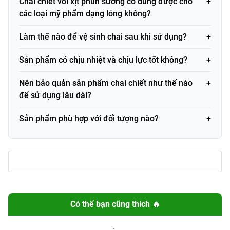
Chai chiết vòi xịt phun sương có dùng được cho
Thương hiệu
An Nhiên
các loại mỹ phẩm dạng lỏng không?
Khối lượng / Dung
vòi xịt 100ml, vòi nhấn 250ml
Làm thế nào để vệ sinh chai sau khi sử dụng?
tích
Sản phẩm có chịu nhiệt và chịu lực tốt không?
Loại sản phẩm
Gia Dụng
Nên bảo quản sản phẩm chai chiết như thế nào
Thành phần
Nhựa cao cấp trong suốt, an toàn
để sử dụng lâu dài?
chính
với người dùng
Xuất xứ
Đang cập nhật
Sản phẩm phù hợp với đối tượng nào?
Mã vạch
voinhan250ml / voixit100ml
(Barcode)
Thành phần và công dụng
Thành phần
Có thể bạn cũng thích 🔥
Chai chiết được làm từ nhựa cao cấp, trong suốt, đảm bảo
độ bền và an toàn cho người sử dụng. Chất liệu nhựa