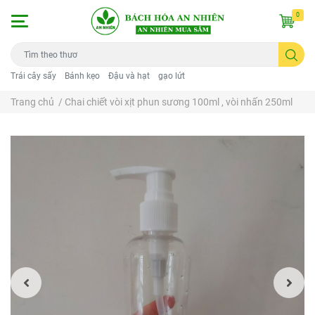
0
Trái cây sấy
Bánh kẹo
Đậu và hạt
gạo lứt
Trang chủ
/
Chai chiết vòi xịt phun sương 100ml , vòi nhấn 250ml