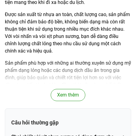
tiện mang theo khi đi xa hoặc du lịch.
Được sản xuất từ nhựa an toàn, chất lượng cao, sản phẩm
không chỉ đảm bảo độ bền, không biến dạng mà còn rất
thuận tiện khi sử dụng trong nhiều mục đích khác nhau.
Với vòi nhấn và vòi xịt phun sương, bạn dễ dàng điều
chỉnh lượng chất lỏng theo nhu cầu sử dụng một cách
chính xác và hiệu quả.
Sản phẩm phù hợp với những ai thường xuyên sử dụng mỹ
phẩm dạng lỏng hoặc các dung dịch dầu ăn trong gia
đình, giúp bảo quản và chiết rót tiện lợi hơn so với việc
dùng trực tiếp từ chai lớn, đồng thời cũng hạn chế thất
thoát hoặc ô nhiễm dung dịch khi dùng lâu dài.
Xem thêm
Thông tin sản phẩm
Chai chiết vòi xịt phun sương
Câu hỏi thường gặp
Tên sản phẩm
100ml , vòi nhấn 250ml