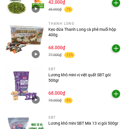
42.000₫
10.5x16cm
45.000₫
-7%
Miếng rửa chén giọt nước nhỏ Xơ Mướp Vi Lâm
8x12.5cm
THANH LONG
Kẹo dừa Thanh Long cà phê muối hộp
400g
68.000₫
77.000₫
-12%
SBT
Lương khô mini vị việt quất SBT gói
500gr
68.000₫
75.000₫
-9%
SBT
Lương khô mini SBT Mix 13 vị gói 500gr