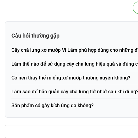
Khối lượng / Dung tích
8x36 cm
Loại sản phẩm
Gia Dụng
Thành phần chính
Xơ mướp, gỗ
Câu hỏi thường gặp
Xuất xứ
Đang cập nh
Cây chà lưng xơ mướp Vi Lâm phù hợp dùng cho những đ
Mã vạch (Barcode)
CTXM
Làm thế nào để sử dụng cây chà lưng hiệu quả và đúng 
Thành phần và công dụng
Có nên thay thế miếng xơ mướp thường xuyên không?
Thành phần
Cây chà lưng được tạo thành từ những chất liệu tự nhiên thâ
Làm sao để bảo quản cây chà lưng tốt nhất sau khi dùng
ngày.
Sản phẩm có gây kích ứng da không?
Xơ mướp:
Là phần bã thực vật từ quả mướp đã được sơ 
không gây tổn thương.
Gỗ thông:
Phần tay cầm chắc chắn, dễ cầm nắm và nhẹ, 
Công dụng nổi bật