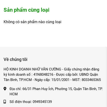
sạch và dưỡng da, giúp tinh thần thư giãn hơn sau ngày dài 
Sản phẩm cùng loại
Trong những dịp sum họp hay tiệc tùng tại nhà, sản phẩm c
sự quan tâm đến sức khỏe của người thân. Với thiết kế dễ sử
Không có sản phẩm nào cùng loại
muốn hướng tới lối sống xanh và bền vững.
Sản phẩm liên quan
Dây chà lưng xơ mướp Vi Lâm 80cm
Cây rửa ly xơ mướp Vi Lâm 6.5x18cm
Miếng rửa chén giọt nước lớn Xơ Mướp Vi Lâm 10.5x
Về chúng tôi
HỘ KINH DOANH NHỮ VĂN CƯỜNG - Giấy chứng nhận đăng
ký kinh doanh số : 41N8048216 - Được cấp bởi: UBND Quận
Tân Bình, TP.HCM - Ngày cấp: 15/01/2001 - MST: 8033465365
Địa chỉ:
66/31 Phan Huy Ích, Phường 15, Quận Tân Bình, TP.
HCM
Số điện thoại:
0949345139