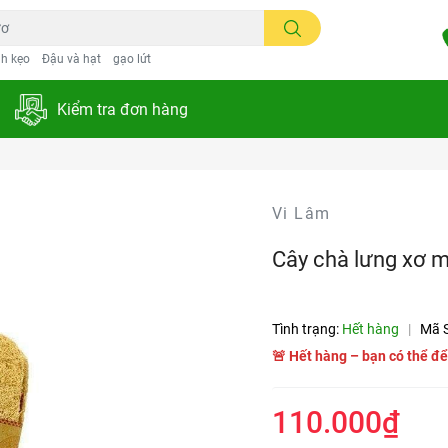
h kẹo
Đậu và hạt
gạo lứt
Kiểm tra đơn hàng
Vi Lâm
Cây chà lưng xơ 
Tình trạng:
Hết hàng
|
Mã 
🚨 Hết hàng – bạn có thể để
110.000₫