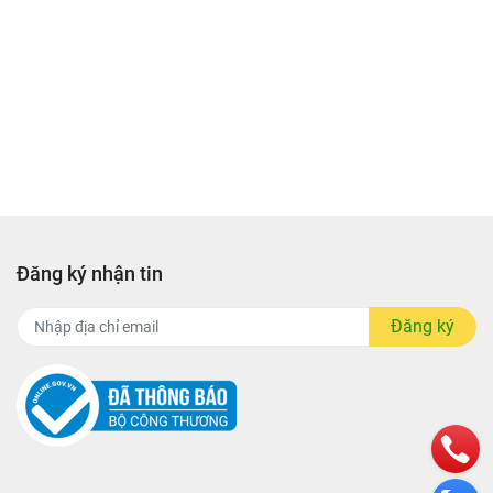
hể hiện
 đình
Đăng ký nhận tin
Đăng ký