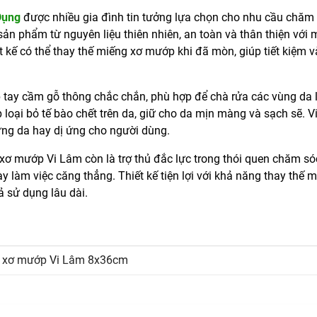
Dụng
được nhiều gia đình tin tưởng lựa chọn cho nhu cầu chăm
ản phẩm từ nguyên liệu thiên nhiên, an toàn và thân thiện với 
t kế có thể thay thế miếng xơ mướp khi đã mòn, giúp tiết kiệm v
p tay cầm gỗ thông chắc chắn, phù hợp để chà rửa các vùng da 
 loại bỏ tế bào chết trên da, giữ cho da mịn màng và sạch sẽ. V
ứng da hay dị ứng cho người dùng.
xơ mướp Vi Lâm còn là trợ thủ đắc lực trong thói quen chăm só
 làm việc căng thẳng. Thiết kế tiện lợi với khả năng thay thế 
 sử dụng lâu dài.
g xơ mướp Vi Lâm 8x36cm