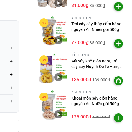
31.000₫
35.000₫
AN NHIÊN
Trái cây sấy thập cẩm hàng
nguyên An Nhiên gói 500g
77.000₫
85.000₫
TỀ HÙNG
Mít sấy khô giòn ngọt, trái
cây sấy Huynh Đệ Tề Hùng
gói 250g/500g
135.000₫
139.000₫
hàng
AN NHIÊN
Khoai môn sấy giòn hàng
nguyên An Nhiên gói 500g
hiên mà
125.000₫
130.000₫