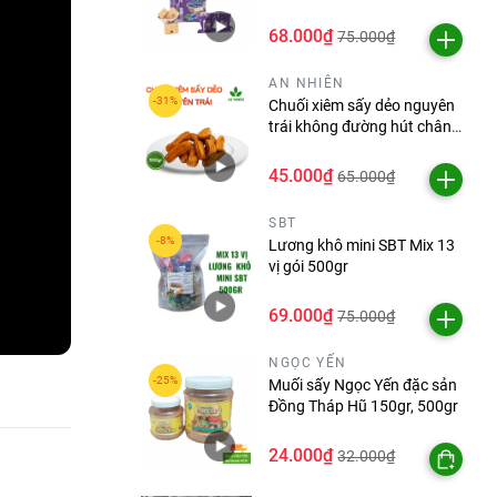
68.000₫
75.000₫
AN NHIÊN
Chuối xiêm sấy dẻo nguyên
trái không đường hút chân
không An Nhiên gói 500g
45.000₫
65.000₫
SBT
Lương khô mini SBT Mix 13
vị gói 500gr
69.000₫
75.000₫
NGỌC YẾN
Muối sấy Ngọc Yến đặc sản
Đồng Tháp Hũ 150gr, 500gr
24.000₫
32.000₫