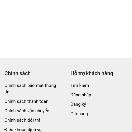
mệt mỏi.
ũng có thể được dùng như một phần của bộ chăm sóc cá nhân, t
 dụng và thay thế, đây là lựa chọn thông minh dành cho mọi gia
16cm
Chính sách
Hỗ trợ khách hàng
Chính sách bảo mật thông
Tìm kiếm
tin
Đăng nhập
Chính sách thanh toán
Đăng ký
Chính sách vận chuyển
Giỏ hàng
Chính sách đổi trả
Điều khoản dịch vụ