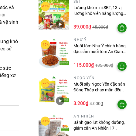
SBT
 sóc và
Lương khô mini SBT, 13 vị
lương khô viên năng lượng
môi
bổ sung dinh dưỡng hàng
à vệ sinh
ngày
39.000₫
45.000₫
NHƯ Ý
lưng khó
Muối tôm Như Ý chính hãng,
iệc sử
đặc sản muối tôm An Giang
hũ 60gr, 400gr
115.000₫
135.000₫
c sức
miếng xơ
NGỌC YẾN
Muối sấy Ngọc Yến đặc sản
Đồng Tháp chay mặn đều
dùng được gói 20g, 100g,
250g
3.200₫
4.000₫
AN NHIÊN
Bánh gạo lứt không đường,
giảm cân An Nhiên 17
bánh/túi