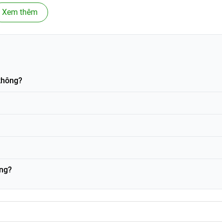
Xem thêm
n nhiên
không?
loại sợi thực vật được lấy từ quả mướp già đã được xử lý sạch
 trường, không chứa chất hóa học và an toàn khi tiếp xúc với da
ông?
 và sức khỏe người dùng. Sản phẩm vừa giúp làm sạch vừa hỗ 
ào chết tự nhiên.