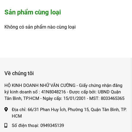
yêu, thể hiện sự quan tâm đến sức khỏe và làm đẹp tự nhiên.
phẩm an toàn, thân thiện môi trường.
Sản phẩm cùng loại
Sản phẩm liên quan
Không có sản phẩm nào cùng loại
Miếng rửa chén giọt nước lớn Xơ Mướp Vi Lâm 10.5x
Miếng rửa chén giọt nước nhỏ Xơ Mướp Vi Lâm 8x12.
Miếng rửa chén hình chữ nhật lớn xơ mướp Vi Lâm 1
Về chúng tôi
HỘ KINH DOANH NHỮ VĂN CƯỜNG - Giấy chứng nhận đăng
ký kinh doanh số : 41N8048216 - Được cấp bởi: UBND Quận
Tân Bình, TP.HCM - Ngày cấp: 15/01/2001 - MST: 8033465365
Địa chỉ:
66/31 Phan Huy Ích, Phường 15, Quận Tân Bình, TP.
HCM
Số điện thoại:
0949345139