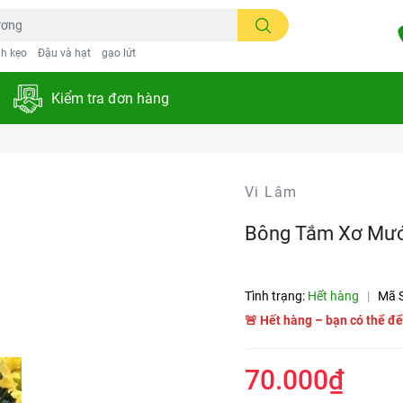
h kẹo
Đậu và hạt
gạo lứt
Kiểm tra đơn hàng
Vi Lâm
Bông Tắm Xơ Mướ
Tình trạng:
Hết hàng
|
Mã 
🚨 Hết hàng – bạn có thể để
70.000₫