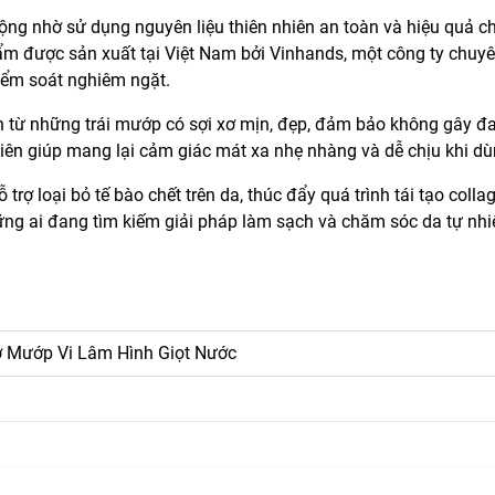
ộng nhờ sử dụng nguyên liệu thiên nhiên an toàn và hiệu quả 
m được sản xuất tại Việt Nam bởi Vinhands, một công ty chuyê
iểm soát nghiêm ngặt.
n từ những trái mướp có sợi xơ mịn, đẹp, đảm bảo không gây đa
hiên giúp mang lại cảm giác mát xa nhẹ nhàng và dễ chịu khi dù
ợ loại bỏ tế bào chết trên da, thúc đẩy quá trình tái tạo colla
ững ai đang tìm kiếm giải pháp làm sạch và chăm sóc da tự nhi
 Mướp Vi Lâm Hình Giọt Nước
g