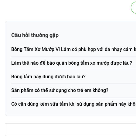
Thành phần chính
Xơ mướp thiê
Xuất xứ
Việt Nam
Câu hỏi thường gặp
Mã vạch (Barcode)
BTXM
Bông Tắm Xơ Mướp Vi Lâm có phù hợp với da nhạy cảm 
Thành phần và công dụng
Làm thế nào để bảo quản bông tắm xơ mướp được lâu?
Thành phần
Bông tắm được làm hoàn toàn từ xơ mướp thiên nhiên, đây là 
Bông tắm này dùng được bao lâu?
cắt gọn, phơi khô. Xơ mướp là nguyên liệu thân thiện với môi
Sản phẩm có thể sử dụng cho trẻ em không?
Xơ mướp thiên nhiên 100%, không pha tạp.
Chất liệu tự nhiên, không gây kích ứng da.
Có cần dùng kèm sữa tắm khi sử dụng sản phẩm này kh
Công dụng nổi bật
Bông Tắm Xơ Mướp Vi Lâm mang lại nhiều lợi ích cho làn da
xa nhẹ nhàng cho cơ thể, thúc đẩy tuần hoàn máu và tẩy tế b