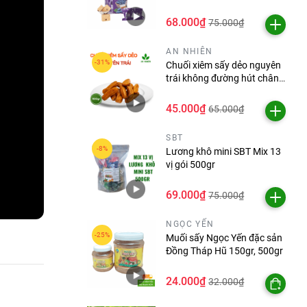
68.000₫
75.000₫
AN NHIÊN
Chuối xiêm sấy dẻo nguyên
trái không đường hút chân
không An Nhiên gói 500g
45.000₫
65.000₫
SBT
Lương khô mini SBT Mix 13
vị gói 500gr
69.000₫
75.000₫
NGỌC YẾN
Muối sấy Ngọc Yến đặc sản
Đồng Tháp Hũ 150gr, 500gr
24.000₫
32.000₫