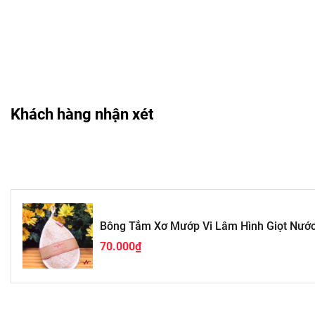
Loại bỏ tế bào chết hiệu quả giúp da mịn màng và sạch
Kích thích tái tạo collagen giúp làm da săn chắc và trẻ 
Cảm giác massage dịu nhẹ giúp thư giãn sau những ngà
Cách dùng & bảo quản
Để sử dụng bông tắm, bạn nên làm ướt sản phẩm với nước ấ
Khách hàng nhận xét
tròn hoặc dọc để loại bỏ bụi bẩn và tế bào chết. Sử dụng đều
nhân.
Sau khi dùng, cần rửa sạch bông tắm, vắt ráo nước và treo n
sản phẩm. Tránh để sản phẩm nơi có ánh nắng trực tiếp hoặc
dùng và cách bảo quản.
Bông Tắm Xơ Mướp Vi Lâm Hình Giọt Nướ
Gợi ý dùng sản phẩm
70.000₫
Bông tắm xơ mướp thích hợp cho mọi người, kể cả làn da nhạ
hợp với các loại sữa tắm hoặc dầu gội để tăng hiệu quả làm
Bên cạnh việc dùng cho mục đích cá nhân, bạn có thể lựa c