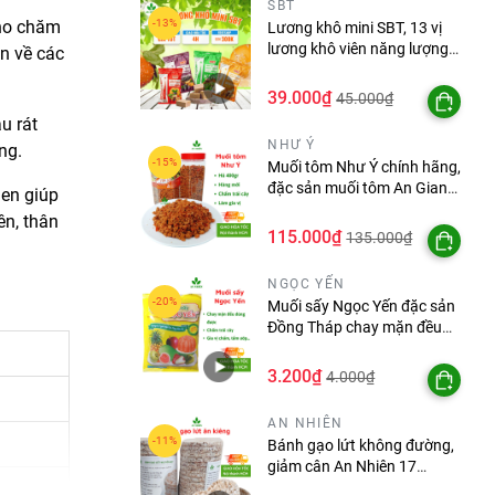
SBT
cho chăm
Lương khô mini SBT, 13 vị
lương khô viên năng lượng
n về các
bổ sung dinh dưỡng hàng
ngày
39.000₫
45.000₫
u rát
NHƯ Ý
ng.
Muối tôm Như Ý chính hãng,
đặc sản muối tôm An Giang
gen giúp
hũ 60gr, 400gr
ên, thân
115.000₫
135.000₫
NGỌC YẾN
Muối sấy Ngọc Yến đặc sản
Đồng Tháp chay mặn đều
dùng được gói 20g, 100g,
250g
3.200₫
4.000₫
AN NHIÊN
Bánh gạo lứt không đường,
giảm cân An Nhiên 17
bánh/túi