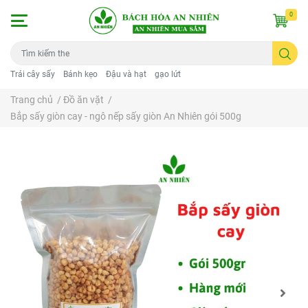
0
Trái cây sấy
Bánh kẹo
Đậu và hạt
gạo lứt
Trang chủ
/
Đồ ăn vặt
/
Bắp sấy giòn cay - ngô nếp sấy giòn An Nhiên gói 500g