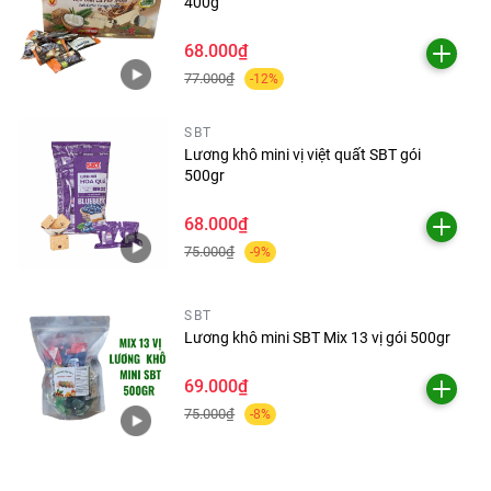
400g
68.000₫
77.000₫
-12%
SBT
Lương khô mini vị việt quất SBT gói
500gr
68.000₫
75.000₫
-9%
SBT
Lương khô mini SBT Mix 13 vị gói 500gr
69.000₫
75.000₫
-8%