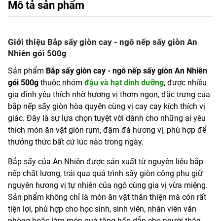
Mô tả sản phẩm
Giới thiệu Bắp sấy giòn cay - ngô nếp sấy giòn An
Nhiên gói 500g
Sản phẩm
Bắp sấy giòn cay - ngô nếp sấy giòn An Nhiên
gói 500g
thuộc nhóm
đậu và hạt dinh dưỡng
, được nhiều
gia đình yêu thích nhờ hương vị thơm ngon, đặc trưng của
bắp nếp sấy giòn hòa quyện cùng vị cay cay kích thích vị
giác. Đây là sự lựa chọn tuyệt vời dành cho những ai yêu
thích món ăn vặt giòn rụm, đậm đà hương vị, phù hợp để
thưởng thức bất cứ lúc nào trong ngày.
Bắp sấy của An Nhiên được sản xuất từ nguyên liệu bắp
nếp chất lượng, trải qua quá trình sấy giòn công phu giữ
nguyên hương vị tự nhiên của ngô cùng gia vị vừa miệng.
Sản phẩm không chỉ là món ăn vặt thân thiện mà còn rất
tiện lợi, phù hợp cho học sinh, sinh viên, nhân viên văn
phòng hoặc làm món quà tặng hấp dẫn cho người thân.