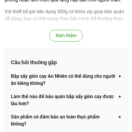
Với thiết kế gói tiện dụng 500g có khóa zip giúp bảo quản
dễ dàng, bạn có thể mang theo bên mình để thưởng thức
mọi lúc mọi nơi. Sản phẩm hoàn toàn phù hợp với những
người đang tìm kiếm món ăn nhẹ không quá ngọt, không
Xem thêm
dầu mỡ nhiều như snack truyền thống nhưng vẫn hấp dẫn
và đậm đà vị cay.
Thông tin sản phẩm
Câu hỏi thường gặp
Bắp sấy giòn cay - ngô nếp sấy
Bắp sấy giòn cay An Nhiên có thể dùng cho người
Tên sản phẩm
giòn An Nhiên gói 500g
ăn kiêng không?
Thương hiệu
An Nhiên
Làm thế nào để bảo quản bắp sấy giòn cay được
lâu hơn?
Khối lượng / Dung
500g
tích
Sản phẩm có đảm bảo an toàn thực phẩm
không?
Loại sản phẩm
Đậu và hạt dinh dưỡng