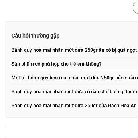
Thành phần và công dụng
Thành phần (tham khảo)
Sản phẩm bánh quy hoa mai nhân mứt dứa, khóm 250gr thườn
quy nhân mứt:
Câu hỏi thường gặp
Phần vỏ bánh: bột mì, đường, chất béo thực vật, trứng
Nhân mứt dứa (khóm/thơm): dứa được sên cùng đường 
Bánh quy hoa mai nhân mứt dứa 250gr ăn có bị quá ngọt
Một số phụ liệu khác (tùy nhà sản xuất): hương liệu th
Sản phẩm có phù hợp cho trẻ em không?
Thành phần cụ thể vui lòng xem trên bao bì thực tế do nhà sản
Một túi bánh quy hoa mai nhân mứt dứa 250gr bảo quản 
Công dụng nổi bật
Món ăn vặt tiện lợi
: Bánh quy giòn nhẹ, kết hợp nhân 
Bánh quy hoa mai nhân mứt dứa có cần chế biến gì thêm 
bị cầu kỳ.
Hương vị hài hòa, dễ ăn
: Vị ngọt nhẹ của vỏ bánh cùng 
Bánh quy hoa mai nhân mứt dứa 250gr của Bách Hóa An 
Phù hợp nhiều đối tượng
: Thích hợp cho cả người lớn, 
Tiện mang theo
: Túi zip gọn nhẹ, dễ bảo quản, dễ mang 
Đãi khách, làm quà
: Hình hoa mai xinh xắn, màu sắc b
bạn bè, đồng nghiệp.