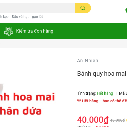
h kẹo
Đậu và hạt
gạo lứt
Kiểm tra đơn hàng
r
An Nhiên
Bánh quy hoa mai
Tình trạng:
Hết hàng
|
Mã 
🚨 Hết hàng – bạn có thể để
40.000₫
45.000₫