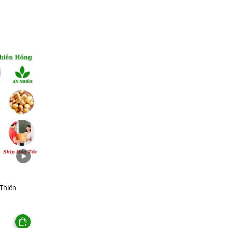
nhân mứt dứa cùng tách trà nóng hoặc ly sữa ấm để đổi vị sau
ết hợp thêm vài loại trái cây tươi hoặc đồ uống mát để tiếp khá
i các loại snack như khoai tây que, bánh quy mặn… để tạo khay
ặng người thân, đồng nghiệp trong các dịp họp mặt, lễ tết.
gói 250gr
Thiên