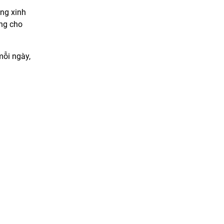
áng xinh
ùng cho
mỗi ngày,