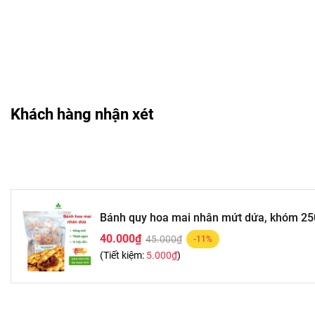
Cách dùng & bảo quản
Cách sử dụng:
Dùng trực tiếp ngay sau khi mở bao bì, không cần chế b
Có thể ăn kèm cùng trà nóng, cà phê, sữa tươi, sữa chu
Khách hàng nhận xét
Thích hợp làm bánh ăn vặt trong giờ làm việc, giờ giải 
Đối tượng sử dụng:
Người lớn và trẻ em có thể sử dụng, tùy theo khẩu vị v
Không khuyến khích dùng quá nhiều trong ngày nếu bạ
Nếu người dùng có cơ địa dị ứng với các thành phần nh
Bánh quy hoa mai nhân mứt dứa, khóm 25
Hướng dẫn bảo quản:
40.000₫
45.000₫
-11%
(Tiết kiệm:
5.000₫
)
Bảo quản nơi khô ráo, thoáng mát, tránh ánh nắng trực 
Đóng kín miệng túi zip sau mỗi lần mở để giữ độ giòn 
Hạn chế để gần các sản phẩm có mùi mạnh để tránh b
Nên sử dụng sản phẩm trong thời gian sớm sau khi mở 