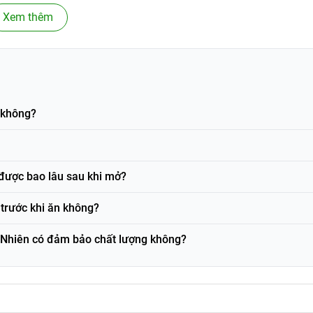
Xem thêm
g được sản xuất từ các nguyên liệu quen thuộc trong các loạ
 và một số phụ gia dùng trong thực phẩm cho độ giòn, màu sắc 
tạo thành nhân mứt dẻo, thơm đặc trưng.
 không?
ực phẩm, chất điều chỉnh độ ẩm, chất nhũ hóa… trong giới hạn c
 xuất in, vì có thể thay đổi theo từng lô hàng.
được bao lâu sau khi mở?
mứt dứa dẻo thơm giúp bạn có bữa ăn nhẹ nhanh gọn, không cầ
trước khi ăn không?
độ chua dịu, ngọt thanh từ nhân dứa, ít bị ngán khi ăn nhiều.
Nhiên có đảm bảo chất lượng không?
học sinh – sinh viên làm món ăn vặt, ăn kèm khi uống trà, cà phê,
theo khi đi làm, đi học, dã ngoại, du lịch.
ắt mắt, phù hợp bày lên dĩa bánh tiếp khách hoặc làm món quà 