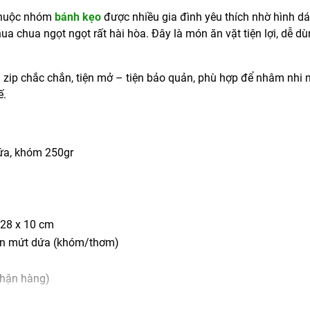
thuộc nhóm
bánh kẹo
được nhiều gia đình yêu thích nhờ hình d
 chua ngọt ngọt rất hài hòa. Đây là món ăn vặt tiện lợi, dễ d
 zip chắc chắn, tiện mở – tiện bảo quản, phù hợp để nhâm nhi 
ế.
ứa, khóm 250gr
 28 x 10 cm
ân mứt dứa (khóm/thơm)
nhận hàng)