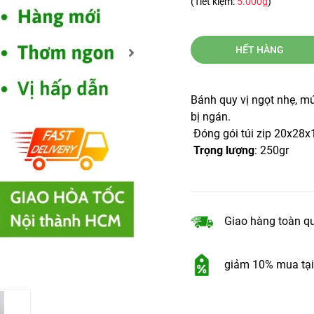
(Tiết kiệm:
5.000₫
)
HẾT HÀNG
Bánh quy vị ngọt nhẹ, mứ
bị ngán.
Đóng gói túi zip 20x28
Trọng lượng
: 250gr
Giao hàng toàn q
giảm 10% mua tại